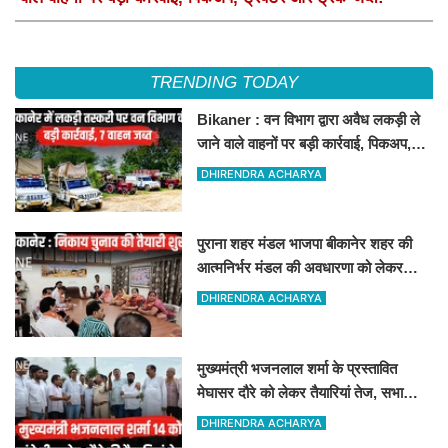
TRENDING TODAY
Bikaner : वन विभाग द्वारा अवैध लकड़ी ले
जाने वाले वाहनों पर बड़ी कार्रवाई, पिकअप,
ट्रैक्टर और ट्रक जब्त!
DHIRENDRA ACHARYA
पुराना शहर मंडल भाजपा बीकानेर शहर की
आत्मनिर्भर मंडल की अवधारणा को लेकर
मासिक एवं निकाय चुनाव की तैयारी बैठक
DHIRENDRA ACHARYA
सम्पन्न"
मुख्यमंत्री भजनलाल शर्मा के प्रस्तावित
मेघासर दौरे को लेकर तैयारियां तेज, सभा
स्थल का लिया जायजा
DHIRENDRA ACHARYA