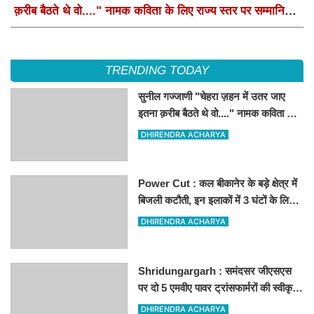
क़रीब बैठते थे वो...." नामक कविता के लिए राज्य स्तर पर सम्मानित
होंगे
TRENDING TODAY
सुनील गज्जाणी "चेहरा ज़हन में उतर जाए
इतना क़रीब बैठते थे वो...." नामक कविता के
लिए राज्य स्तर पर सम्मानित होंगे
DHIRENDRA ACHARYA
Power Cut : कल बीकानेर के बड़े क्षेत्र में
बिजली कटौती, इन इलाकों में 3 घंटों के लिए
बिजली रहेगी गुल
DHIRENDRA ACHARYA
Shridungargarh : समंदसर जीएसएस
पर दो 5 एमवीए पावर ट्रांसफार्मरों की स्वीकृति,
विधायक ताराचंद सारस्वत के सतत प्रयास
DHIRENDRA ACHARYA