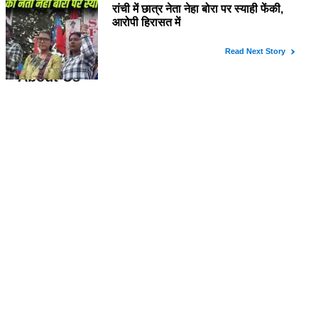
About Us
विश्व में सबसे तेजी से बढ़ती हुई हिंदी समाचार वेबसाइट है, जो हिंदी न्यूज साइटों में सबसे
अधिक विश्वसनीय, प्रामाणिक और निष्पक्ष समाचार अपने समर्पित पाठक वर्ग तक पहुंचाती
है। यह अन्य भाषाई साइटों की तुलना में अधिक विविधतापूर्ण मल्टीमीडिया कंटेंट उपलब्ध
कराती है। इसकी प्रतिबद्ध ऑनलाइन संपादकीय टीम हररोज विशेष और विस्तृत कंटेंट
देती है।
Contact Us
please feel free to contact us by email
at rudranewsexpress@gmail.com
Follow Us
Copyright © 2024 RudraNewsExpress. All rights Reserved.
Home
About us
Disclaimer
Privacy Policy