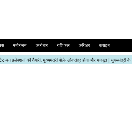
ास
मनोरंजन
कारोबार
राशिफल
करिअर
क्राइम