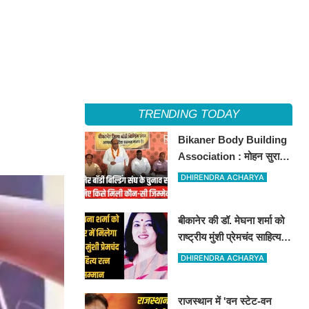
TRENDING TODAY
Bikaner Body Building
Association : मोहन सुराणा
बने अध्यक्ष; अरुण व्यास सचिव
DHIRENDRA ACHARYA
निर्विरोध निर्वाचित
बीकानेर की डॉ. मेघना शर्मा को
राष्ट्रीय मुंशी प्रेमचंद साहित्य
रत्न सम्मान 2026
DHIRENDRA ACHARYA
राजस्थान में 'वन स्टेट-वन