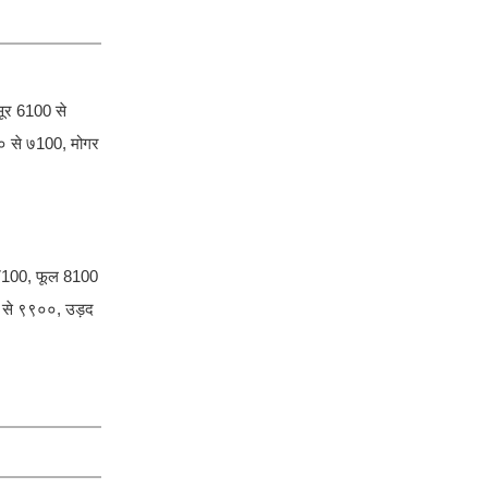
ूर 6100 से
०० से ७100, मोगर
 7100, फूल 8100
० से ९९००, उड़द