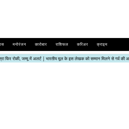
ास
मनोरंजन
कारोबार
राशिफल
करिअर
क्राइम