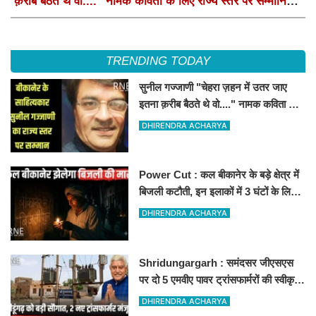
क़रीब बैठते थे वो...." नामक कविता के लिए राज्य स्तर पर सम्मानित
होंगे
TRENDING TODAY
सुनील गज्जाणी "चेहरा ज़हन में उतर जाए
इतना क़रीब बैठते थे वो...." नामक कविता के
लिए राज्य स्तर पर सम्मानित होंगे
DHIRENDRA ACHARYA
Power Cut : कल बीकानेर के बड़े क्षेत्र में
बिजली कटौती, इन इलाकों में 3 घंटों के लिए
बिजली रहेगी गुल
DHIRENDRA ACHARYA
Shridungargarh : समंदसर जीएसएस
पर दो 5 एमवीए पावर ट्रांसफार्मरों की स्वीकृति,
विधायक ताराचंद सारस्वत के सतत प्रयास
DHIRENDRA ACHARYA
लाए रंग