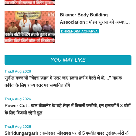
Bikaner Body Building
Association : मोहन सुराणा बने अध्यक्ष;
अरुण व्यास सचिव निर्विरोध निर्वाचित
DHIRENDRA ACHARYA
YOU MAY LIKE
Thu,6 Aug 2026
सुनील गज्जाणी "चेहरा ज़हन में उतर जाए इतना क़रीब बैठते थे वो...." नामक
कविता के लिए राज्य स्तर पर सम्मानित होंगे
Thu,6 Aug 2026
Power Cut : कल बीकानेर के बड़े क्षेत्र में बिजली कटौती, इन इलाकों में 3 घंटों
के लिए बिजली रहेगी गुल
Thu,6 Aug 2026
Shridungargarh : समंदसर जीएसएस पर दो 5 एमवीए पावर ट्रांसफार्मरों की