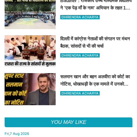
Bikaner : राजकीय उच्च माध्यमिक विद्यालय
ने 'एक पेड़ माँ के नाम' अभियान के तहत 101
पौधों का रोपण किया
DHIRENDRA ACHARYA
दिल्ली में कांग्रेस नेताओं की संगठन पर मंथन
बैठक, सांसदों से भी की चर्चा
DHIRENDRA ACHARYA
सलमान खान और बहन अलवीरा को कोर्ट का
नोटिस, धोखाधड़ी के एक मामले में उनको
नोटिस जारी किया गया है
DHIRENDRA ACHARYA
YOU MAY LIKE
Fri,7 Aug 2026