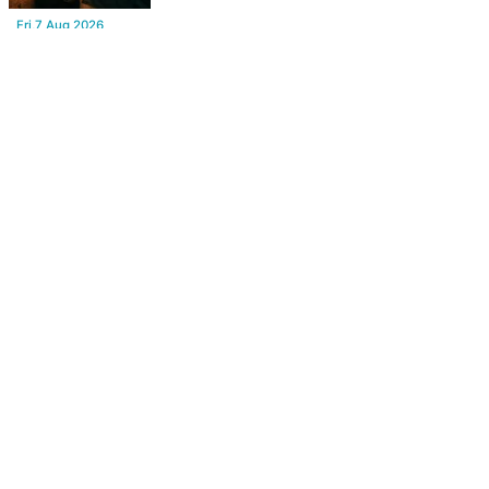
Fri,7 Aug 2026
टाऊन हॉल किराए बढ़ोतरी के खिलाफ कलाकारों का हल्ला बोल!
Fri,7 Aug 2026
Power Cut : कल सुबह से बीकानेर के आधे से ज्यादा क्षेत्रों में 4 घंटों के लिए
बिजली रहेगी गुल
Fri,7 Aug 2026
Rajasthan: मंत्री सुमित गोदारा के आदेश पर छापेमारी, 44 फर्मों पर कार्रवाई,
लाखों का जुर्माना
Fri,7 Aug 2026
Nagaur : शराब कारोबारी ने देसी कट्टा दिखाते समय होटल संचालक को मारी
गोली, जोधपुर रेफर करते समय एंबुलेंस पलटी, मौत
FROM AROUND THE WEB