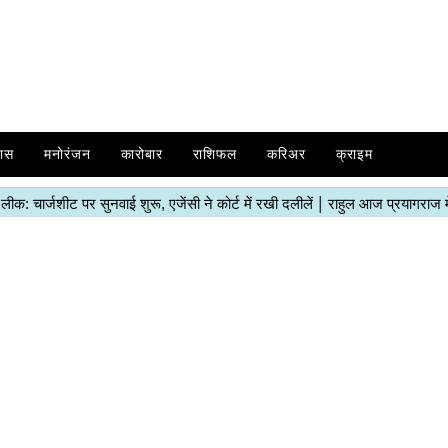
ास
मनोरंजन
कारोबार
राशिफल
करिअर
क्राइम