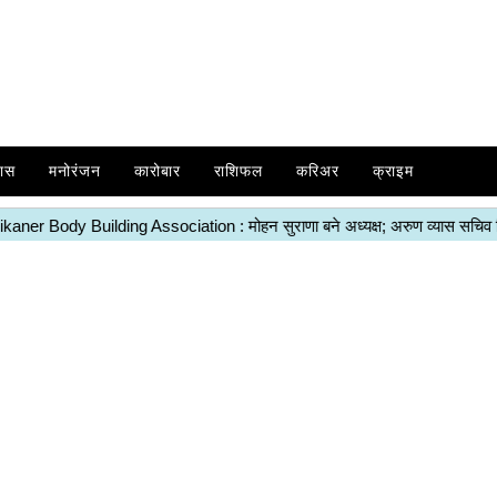
ास
मनोरंजन
कारोबार
राशिफल
करिअर
क्राइम