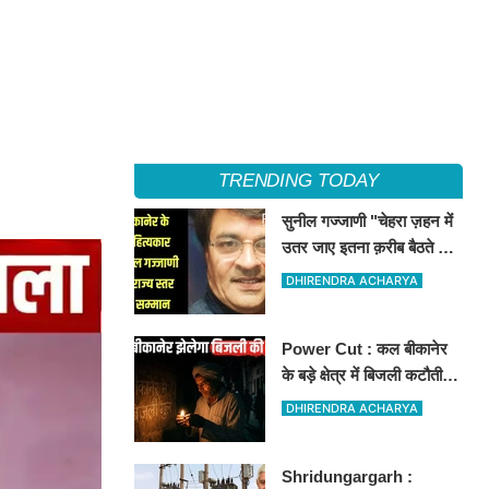
TRENDING TODAY
सुनील गज्जाणी "चेहरा ज़हन में
उतर जाए इतना क़रीब बैठते थे
वो...." नामक कविता के लिए
DHIRENDRA ACHARYA
राज्य स्तर पर सम्मानित होंगे
Power Cut : कल बीकानेर
के बड़े क्षेत्र में बिजली कटौती,
इन इलाकों में 3 घंटों के लिए
DHIRENDRA ACHARYA
बिजली रहेगी गुल
Shridungargarh :