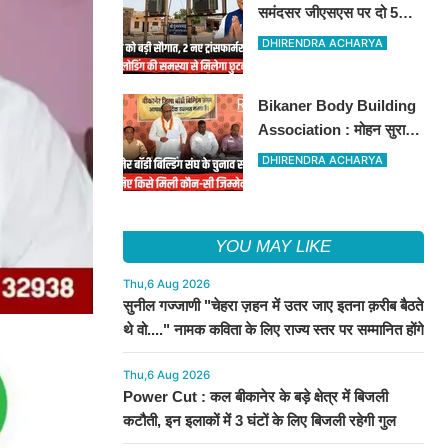
समंदसर जीएसएस पर दो 5
एमवीए पावर ट्रांसफार्मरों की
DHIRENDRA ACHARYA
स्वीकृति, विधायक ताराचंद
सारस्वत के सतत प्रयास लाए
Bikaner Body Building
रंग
Association : मोहन सुराणा
बने अध्यक्ष; अरुण व्यास सचिव
DHIRENDRA ACHARYA
निर्विरोध निर्वाचित
YOU MAY LIKE
Thu,6 Aug 2026
सुनील गज्जाणी "चेहरा ज़हन में उतर जाए इतना क़रीब बैठते
थे वो...." नामक कविता के लिए राज्य स्तर पर सम्मानित होंगे
Thu,6 Aug 2026
Power Cut : कल बीकानेर के बड़े क्षेत्र में बिजली
कटौती, इन इलाकों में 3 घंटों के लिए बिजली रहेगी गुल