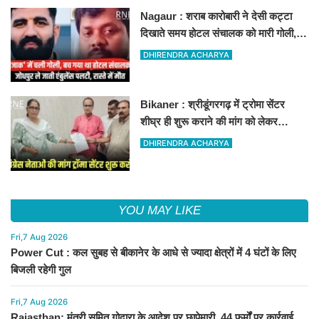
Nagaur : शराब कारोबारी ने देसी कट्टा
दिखाते समय होटल संचालक को मारी गोली,
जोधपुर रेफर करते समय एंबुलेंस पलटी, मौत
DHIRENDRA ACHARYA
Bikaner : श्रीडूंगरगढ़ में ट्रोमा सेंटर
शीघ्र ही शुरू कराने की मांग को लेकर
कांग्रेस नेता सलीम भाटी-नेता नित्यानंद पारीक
DHIRENDRA ACHARYA
ने ज्ञापन सौंपा
YOU MAY LIKE
Fri,7 Aug 2026
Power Cut : कल सुबह से बीकानेर के आधे से ज्यादा क्षेत्रों में 4 घंटों के लिए
बिजली रहेगी गुल
Fri,7 Aug 2026
Rajasthan: मंत्री सुमित गोदारा के आदेश पर छापेमारी, 44 फर्मों पर कार्रवाई,