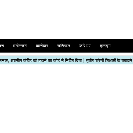
ास
मनोरंजन
कारोबार
राशिफल
करिअर
क्राइम