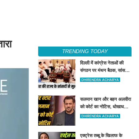
तारा
TRENDING TODAY
दिल्ली में कांग्रेस नेताओं की
संगठन पर मंथन बैठक, सांसदों
से भी की चर्चा
DHIRENDRA ACHARYA
सलमान खान और बहन अलवीरा
को कोर्ट का नोटिस, धोखाधड़ी
के एक मामले में उनको नोटिस
DHIRENDRA ACHARYA
जारी किया गया है
एक्ट्रेस तब्बू के खिलाफ के