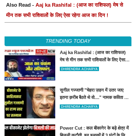
Also Read -
Aaj ka Rashifal : (आज का राशिफल) मेष से
मीन तक सभी राशिवालों के लिए ऐसा रहेगा आज का दिन !
TRENDING TODAY
Aaj ka Rashifal : (आज का राशिफल)
मेष से मीन तक सभी राशिवालों के लिए ऐसा
रहेगा आज का दिन !
DHIRENDRA ACHARYA
सुनील गज्जाणी "चेहरा ज़हन में उतर जाए
इतना क़रीब बैठते थे वो...." नामक कविता के
लिए राज्य स्तर पर सम्मानित होंगे
DHIRENDRA ACHARYA
Power Cut : कल बीकानेर के बड़े क्षेत्र में
बिजली कटौती, इन इलाकों में 3 घंटों के लिए