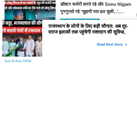
डॉक्टर सर्जरी करते रहे और Sonu Nigam
गुनगुनाते रहे 'सुहानी रात ढल चुकी...',
VIDEO वायरल
DHIRENDRA ACHARYA
YOU MAY LIKE
Sun,9 Aug 2026
बीकानेर मूल के निकेश शंकर आचार्य ने इंग्लैंड में रचा इतिहास, अंडर-8 में ब्लिट्ज,
रैपिड और स्टैंडर्ड चैंपियन
Sun,9 Aug 2026
राजस्थान के लोगों के लिए बड़ी सौगात: अब दूर-दराज इलाकों तक पहुंचेगी रक्तदान
की सुविधा, 10 अत्याधुनिक वाहन रवाना
Sun,9 Aug 2026
Bikaner Bar Council Elections : बार काउंसिल ऑफ राजस्थान चुनाव में
बीकानेर के अधिवक्ता कुलदीप कुमार शर्मा की शानदार जीत