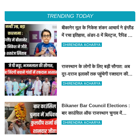
TRENDING TODAY
बीकानेर मूल के निकेश शंकर आचार्य ने इंग्लैंड
में रचा इतिहास, अंडर-8 में ब्लिट्ज, रैपिड और
स्टैंडर्ड चैंपियन
DHIRENDRA ACHARYA
राजस्थान के लोगों के लिए बड़ी सौगात: अब
दूर-दराज इलाकों तक पहुंचेगी रक्तदान की
सुविधा, 10 अत्याधुनिक वाहन रवाना
DHIRENDRA ACHARYA
Bikaner Bar Council Elections :
बार काउंसिल ऑफ राजस्थान चुनाव में
बीकानेर के अधिवक्ता कुलदीप कुमार शर्मा की
DHIRENDRA ACHARYA
शानदार जीत