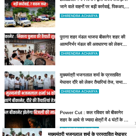
जाने वाले वाहनों पर बड़ी कार्रवाई, पिकअप,
ट्रैक्टर और ट्रक जब्त!
DHIRENDRA ACHARYA
पुराना शहर मंडल भाजपा बीकानेर शहर की
आत्मनिर्भर मंडल की अवधारणा को लेकर
मासिक एवं निकाय चुनाव की तैयारी बैठक
DHIRENDRA ACHARYA
सम्पन्न"
मुख्यमंत्री भजनलाल शर्मा के प्रस्तावित
मेघासर दौरे को लेकर तैयारियां तेज, सभा
स्थल का लिया जायजा
DHIRENDRA ACHARYA
Power Cut : कल रविवार को बीकानेर
शहर के आधे से ज्यादा क्षेत्रों में 4 घंटों के लिए
बिजली रहेगी गुल
DHIRENDRA ACHARYA