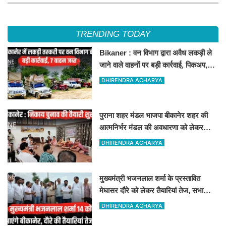
TRENDING TODAY
Bikaner : वन विभाग द्वारा अवैध लकड़ी ले
जाने वाले वाहनों पर बड़ी कार्रवाई, पिकअप,
ट्रैक्टर और ट्रक जब्त!
DHIRENDRA ACHARYA
पुराना शहर मंडल भाजपा बीकानेर शहर की
आत्मनिर्भर मंडल की अवधारणा को लेकर
मासिक एवं निकाय चुनाव की तैयारी बैठक
DHIRENDRA ACHARYA
सम्पन्न"
मुख्यमंत्री भजनलाल शर्मा के प्रस्तावित
मेघासर दौरे को लेकर तैयारियां तेज, सभा
स्थल का लिया जायजा
DHIRENDRA ACHARYA