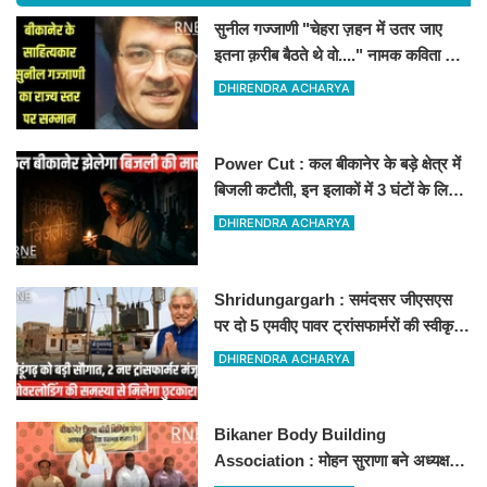
सुनील गज्जाणी "चेहरा ज़हन में उतर जाए
इतना क़रीब बैठते थे वो...." नामक कविता के
लिए राज्य स्तर पर सम्मानित होंगे
DHIRENDRA ACHARYA
Power Cut : कल बीकानेर के बड़े क्षेत्र में
बिजली कटौती, इन इलाकों में 3 घंटों के लिए
बिजली रहेगी गुल
DHIRENDRA ACHARYA
Shridungargarh : समंदसर जीएसएस
पर दो 5 एमवीए पावर ट्रांसफार्मरों की स्वीकृति,
विधायक ताराचंद सारस्वत के सतत प्रयास
DHIRENDRA ACHARYA
लाए रंग
Bikaner Body Building
Association : मोहन सुराणा बने अध्यक्ष;
अरुण व्यास सचिव निर्विरोध निर्वाचित