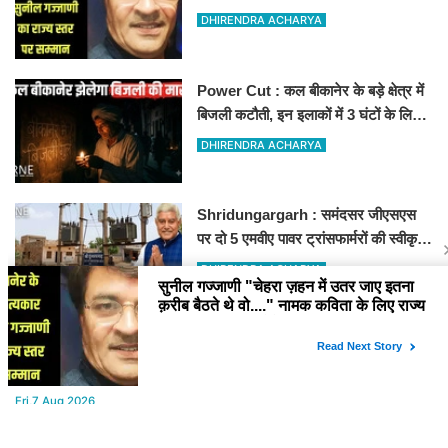
लिए राज्य स्तर पर सम्मानित होंगे
DHIRENDRA ACHARYA
Power Cut : कल बीकानेर के बड़े क्षेत्र में
बिजली कटौती, इन इलाकों में 3 घंटों के लिए
बिजली रहेगी गुल
DHIRENDRA ACHARYA
Shridungargarh : समंदसर जीएसएस
पर दो 5 एमवीए पावर ट्रांसफार्मरों की स्वीकृति,
विधायक ताराचंद सारस्वत के सतत प्रयास
DHIRENDRA ACHARYA
लाए रंग
YOU MAY LIKE
Fri,7 Aug 2026
Aaj ka Rashifal : (आज का राशिफल) मेष से मीन तक सभी राशिवालों के लिए
ऐसा रहेगा आज का दिन !