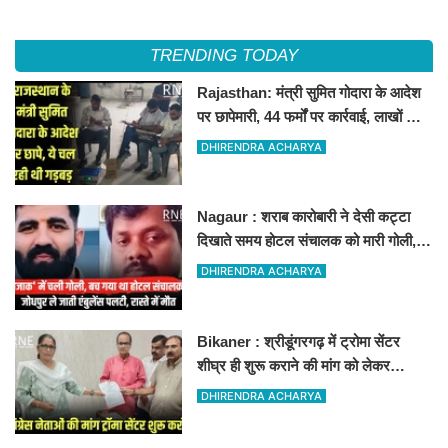
TRENDING TODAY
Rajasthan: मंत्री सुमित गोदारा के आदेश
पर छापेमारी, 44 फर्मों पर कार्रवाई, लाखों का
जुर्माना
DHIRENDRA ACHARYA
Nagaur : शराब कारोबारी ने देसी कट्टा
दिखाते समय होटल संचालक को मारी गोली,
जोधपुर रेफर करते समय एंबुलेंस पलटी, मौत
DHIRENDRA ACHARYA
Bikaner : श्रीडूंगरगढ़ में ट्रोमा सेंटर
शीघ्र ही शुरू कराने की मांग को लेकर
कांग्रेस नेता सलीम भाटी-नेता नित्यानंद पारीक
DHIRENDRA ACHARYA
ने ज्ञापन सौंपा