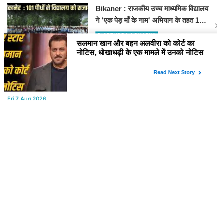
Bikaner : राजकीय उच्च माध्यमिक विद्यालय
ने 'एक पेड़ माँ के नाम' अभियान के तहत 101
पौधों का रोपण किया
DHIRENDRA ACHARYA
YOU MAY LIKE
Fri,7 Aug 2026
Rajasthan: मंत्री सुमित गोदारा के आदेश पर छापेमारी, 44 फर्मों पर कार्रवाई,
लाखों का जुर्माना
Fri,7 Aug 2026
Nagaur : शराब कारोबारी ने देसी कट्टा दिखाते समय होटल संचालक को मारी
गोली, जोधपुर रेफर करते समय एंबुलेंस पलटी, मौत
Fri,7 Aug 2026
Bikaner : श्रीडूंगरगढ़ में ट्रोमा सेंटर शीघ्र ही शुरू कराने की मांग को लेकर
कांग्रेस नेता सलीम भाटी-नेता नित्यानंद पारीक ने ज्ञापन सौंपा