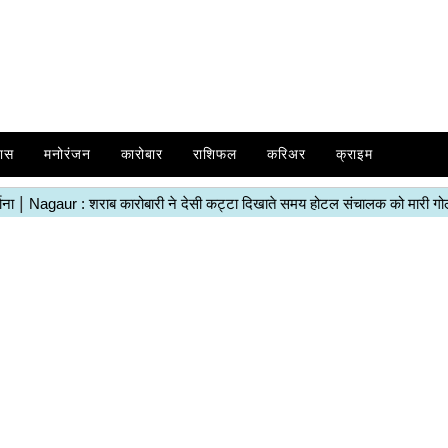
ास
मनोरंजन
कारोबार
राशिफल
करिअर
क्राइम