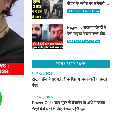
गोदारा के आदेश पर छापेमारी,
44 फर्मों पर कार्रवाई, लाखों का
DHIRENDRA ACHARYA
जुर्माना
Nagaur : शराब कारोबारी ने
देसी कट्टा दिखाते समय होटल
संचालक को मारी गोली, जोधपुर
DHIRENDRA ACHARYA
रेफर करते समय एंबुलेंस पलटी,
मौत
YOU MAY LIKE
Fri,7 Aug 2026
टाऊन हॉल किराए बढ़ोतरी के खिलाफ कलाकारों का हल्ला
बोल!
Fri,7 Aug 2026
Power Cut : कल सुबह से बीकानेर के आधे से ज्यादा
क्षेत्रों में 4 घंटों के लिए बिजली रहेगी गुल