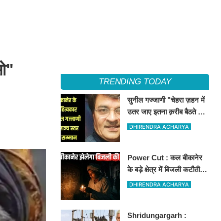
ओ"
TRENDING TODAY
सुनील गज्जाणी "चेहरा ज़हन में
उतर जाए इतना क़रीब बैठते थे
वो...." नामक कविता के लिए
DHIRENDRA ACHARYA
राज्य स्तर पर सम्मानित होंगे
Power Cut : कल बीकानेर
के बड़े क्षेत्र में बिजली कटौती,
इन इलाकों में 3 घंटों के लिए
DHIRENDRA ACHARYA
बिजली रहेगी गुल
Shridungargarh :