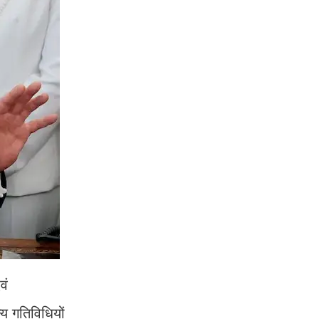
वं
्य गतिविधियों