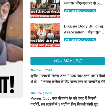
समंदसर जीएसएस पर दो 5
एमवीए पावर ट्रांसफार्मरों की
DHIRENDRA ACHARYA
स्वीकृति, विधायक ताराचंद
सारस्वत के सतत प्रयास लाए
Bikaner Body Building
रंग
Association : मोहन सुराणा
बने अध्यक्ष; अरुण व्यास सचिव
DHIRENDRA ACHARYA
निर्विरोध निर्वाचित
YOU MAY LIKE
Thu,6 Aug 2026
सुनील गज्जाणी "चेहरा ज़हन में उतर जाए इतना क़रीब बैठते
थे वो...." नामक कविता के लिए राज्य स्तर पर सम्मानित होंगे
Thu,6 Aug 2026
Power Cut : कल बीकानेर के बड़े क्षेत्र में बिजली
कटौती, इन इलाकों में 3 घंटों के लिए बिजली रहेगी गुल