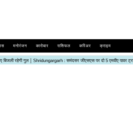
ास
मनोरंजन
कारोबार
राशिफल
करिअर
क्राइम