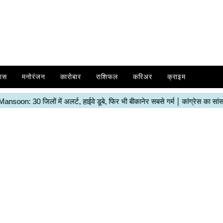
ास
मनोरंजन
कारोबार
राशिफल
करिअर
क्राइम