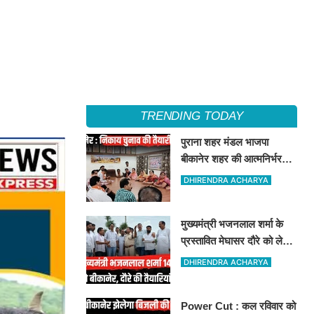
TRENDING TODAY
पुराना शहर मंडल भाजपा
बीकानेर शहर की आत्मनिर्भर
मंडल की अवधारणा को लेकर
DHIRENDRA ACHARYA
मासिक एवं निकाय चुनाव की
तैयारी बैठक सम्पन्न"
मुख्यमंत्री भजनलाल शर्मा के
प्रस्तावित मेघासर दौरे को लेकर
तैयारियां तेज, सभा स्थल का
DHIRENDRA ACHARYA
लिया जायजा
Power Cut : कल रविवार को