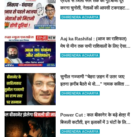
प्रदेश से जिला स्तर तक की गुटबाजी दूर
करना चुनोती, नेताओं की आपसी टकराहट
बढायेगी मुश्किलें
DHIRENDRA ACHARYA
Aaj ka Rashifal : (आज का राशिफल)
मेष से मीन तक सभी राशिवालों के लिए ऐसा
रहेगा आज का दिन !
DHIRENDRA ACHARYA
सुनील गज्जाणी "चेहरा ज़हन में उतर जाए
इतना क़रीब बैठते थे वो...." नामक कविता के
लिए राज्य स्तर पर सम्मानित होंगे
DHIRENDRA ACHARYA
Power Cut : कल बीकानेर के बड़े क्षेत्र में
बिजली कटौती, इन इलाकों में 3 घंटों के लिए
बिजली रहेगी गुल
DHIRENDRA ACHARYA