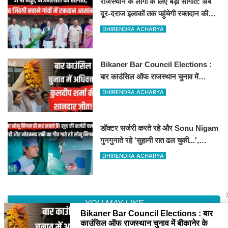
राजस्थान के लोगों के लिए बड़ी सौगात: अब
दूर-दराज इलाकों तक पहुंचेगी रक्तदान की
सुविधा, 10 अत्याधुनिक वाहन रवाना
DHIRENDRA ACHARYA
Bikaner Bar Council Elections :
बार काउंसिल ऑफ राजस्थान चुनाव में
बीकानेर के अधिवक्ता कुलदीप कुमार शर्मा की
DHIRENDRA ACHARYA
शानदार जीत
डॉक्टर सर्जरी करते रहे और Sonu Nigam
गुनगुनाते रहे 'सुहानी रात ढल चुकी...',
VIDEO वायरल
DHIRENDRA ACHARYA
YOU MAY LIKE
Sun,9 Aug 2026