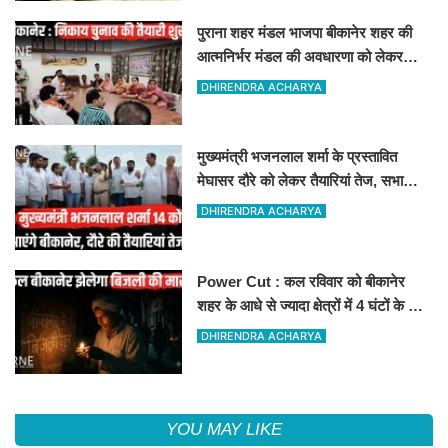
पुराना शहर मंडल भाजपा बीकानेर शहर की
आत्मनिर्भर मंडल की अवधारणा को लेकर
मासिक एवं निकाय चुनाव की तैयारी बैठक
DHIRENDRA ACHARYA
सम्पन्न"
मुख्यमंत्री भजनलाल शर्मा के प्रस्तावित
मेघासर दौरे को लेकर तैयारियां तेज, सभा
स्थल का लिया जायजा
DHIRENDRA ACHARYA
Power Cut : कल रविवार को बीकानेर
शहर के आधे से ज्यादा क्षेत्रों में 4 घंटों के लिए
बिजली रहेगी गुल
DHIRENDRA ACHARYA
YOU MAY LIKE