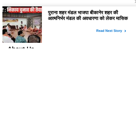
About Us
विश्व में सबसे तेजी से बढ़ती हुई हिंदी समाचार वेबसाइट है, जो हिंदी न्यूज साइटों में सबसे
अधिक विश्वसनीय, प्रामाणिक और निष्पक्ष समाचार अपने समर्पित पाठक वर्ग तक पहुंचाती
है। यह अन्य भाषाई साइटों की तुलना में अधिक विविधतापूर्ण मल्टीमीडिया कंटेंट उपलब्ध
कराती है। इसकी प्रतिबद्ध ऑनलाइन संपादकीय टीम हररोज विशेष और विस्तृत कंटेंट
देती है।
Contact Us
please feel free to contact us by email
at rudranewsexpress@gmail.com
Follow Us