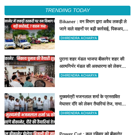
TRENDING TODAY
Bikaner : वन विभाग द्वारा अवैध लकड़ी ले
जाने वाले वाहनों पर बड़ी कार्रवाई, पिकअप,
ट्रैक्टर और ट्रक जब्त!
DHIRENDRA ACHARYA
पुराना शहर मंडल भाजपा बीकानेर शहर की
आत्मनिर्भर मंडल की अवधारणा को लेकर
मासिक एवं निकाय चुनाव की तैयारी बैठक
DHIRENDRA ACHARYA
सम्पन्न"
मुख्यमंत्री भजनलाल शर्मा के प्रस्तावित
मेघासर दौरे को लेकर तैयारियां तेज, सभा
स्थल का लिया जायजा
DHIRENDRA ACHARYA
Power Cut : कल रविवार को बीकानेर