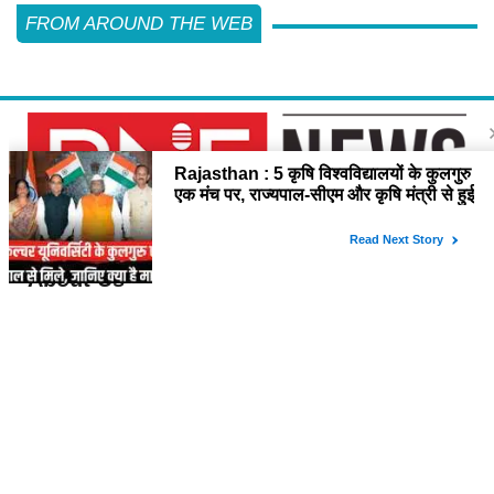
FROM AROUND THE WEB
About Us
विश्व में सबसे तेजी से बढ़ती हुई हिंदी समाचार वेबसाइट है, जो हिंदी न्यूज साइटों में सबसे
अधिक विश्वसनीय, प्रामाणिक और निष्पक्ष समाचार अपने समर्पित पाठक वर्ग तक पहुंचाती
है। यह अन्य भाषाई साइटों की तुलना में अधिक विविधतापूर्ण मल्टीमीडिया कंटेंट उपलब्ध
कराती है। इसकी प्रतिबद्ध ऑनलाइन संपादकीय टीम हररोज विशेष और विस्तृत कंटेंट
देती है।
Contact Us
please feel free to contact us by email
at rudranewsexpress@gmail.com