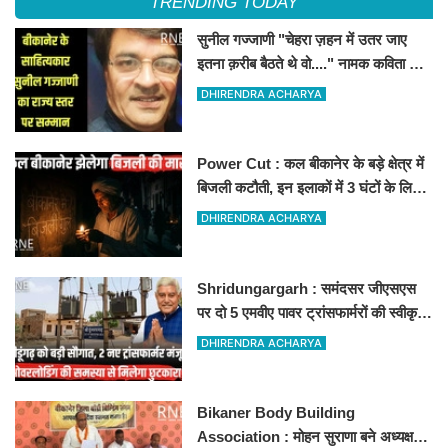
TRENDING TODAY
सुनील गज्जाणी "चेहरा ज़हन में उतर जाए
इतना क़रीब बैठते थे वो...." नामक कविता के
लिए राज्य स्तर पर सम्मानित होंगे
DHIRENDRA ACHARYA
Power Cut : कल बीकानेर के बड़े क्षेत्र में
बिजली कटौती, इन इलाकों में 3 घंटों के लिए
बिजली रहेगी गुल
DHIRENDRA ACHARYA
Shridungargarh : समंदसर जीएसएस
पर दो 5 एमवीए पावर ट्रांसफार्मरों की स्वीकृति,
विधायक ताराचंद सारस्वत के सतत प्रयास
DHIRENDRA ACHARYA
लाए रंग
Bikaner Body Building
Association : मोहन सुराणा बने अध्यक्ष;