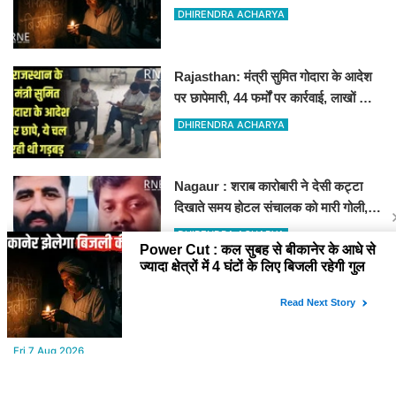
गुल
DHIRENDRA ACHARYA
Rajasthan: मंत्री सुमित गोदारा के आदेश
पर छापेमारी, 44 फर्मों पर कार्रवाई, लाखों का
जुर्माना
DHIRENDRA ACHARYA
Nagaur : शराब कारोबारी ने देसी कट्टा
दिखाते समय होटल संचालक को मारी गोली,
जोधपुर रेफर करते समय एंबुलेंस पलटी, मौत
DHIRENDRA ACHARYA
YOU MAY LIKE
Fri,7 Aug 2026
टाऊन हॉल किराए बढ़ोतरी के खिलाफ कलाकारों का हल्ला बोल!