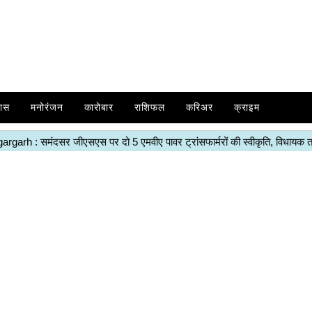
ास
मनोरंजन
कारोबार
राशिफल
करिअर
क्राइम