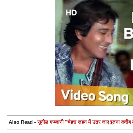
Also Read -
सुनील गज्जाणी "चेहरा ज़हन में उतर जाए इतना क़रीब बैठ