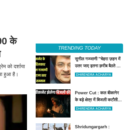
90 के
TRENDING TODAY
ज
सुनील गज्जाणी "चेहरा ज़हन में
उतर जाए इतना क़रीब बैठते थे
ेम को दर्शाया
वो...." नामक कविता के लिए
ाया हुआ है।
DHIRENDRA ACHARYA
राज्य स्तर पर सम्मानित होंगे
Power Cut : कल बीकानेर
के बड़े क्षेत्र में बिजली कटौती,
इन इलाकों में 3 घंटों के लिए
DHIRENDRA ACHARYA
बिजली रहेगी गुल
Shridungargarh :