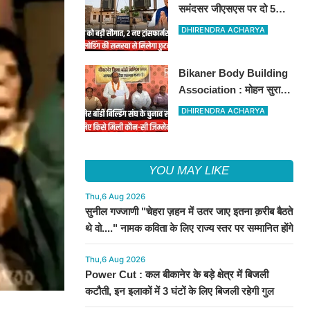
समंदसर जीएसएस पर दो 5
एमवीए पावर ट्रांसफार्मरों की
DHIRENDRA ACHARYA
स्वीकृति, विधायक ताराचंद
सारस्वत के सतत प्रयास लाए
Bikaner Body Building
रंग
Association : मोहन सुराणा
बने अध्यक्ष; अरुण व्यास सचिव
DHIRENDRA ACHARYA
निर्विरोध निर्वाचित
YOU MAY LIKE
Thu,6 Aug 2026
सुनील गज्जाणी "चेहरा ज़हन में उतर जाए इतना क़रीब बैठते
थे वो...." नामक कविता के लिए राज्य स्तर पर सम्मानित होंगे
Thu,6 Aug 2026
Power Cut : कल बीकानेर के बड़े क्षेत्र में बिजली
कटौती, इन इलाकों में 3 घंटों के लिए बिजली रहेगी गुल