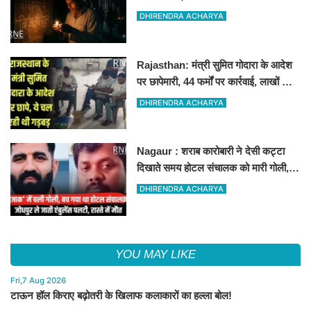
गुल
DHIRENDRA ACHARYA
Rajasthan: मंत्री सुमित गोदारा के आदेश
पर छापेमारी, 44 फर्मों पर कार्रवाई, लाखों का
जुर्माना
DHIRENDRA ACHARYA
Nagaur : शराब कारोबारी ने देसी कट्टा
दिखाते समय होटल संचालक को मारी गोली,
जोधपुर रेफर करते समय एंबुलेंस पलटी, मौत
DHIRENDRA ACHARYA
YOU MAY LIKE
Fri,7 Aug 2026
टाऊन हॉल किराए बढ़ोतरी के खिलाफ कलाकारों का हल्ला बोल!