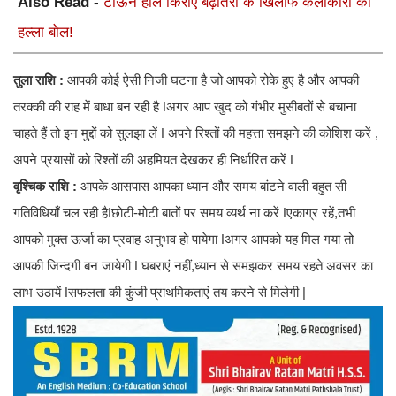
Also Read -
टाऊन हॉल किराए बढ़ोतरी के खिलाफ कलाकारों का
हल्ला बोल!
तुला राशि :
आपकी कोई ऐसी निजी घटना है जो आपको रोके हुए है और आपकी
तरक्की की राह में बाधा बन रही है ǀअगर आप खुद को गंभीर मुसीबतों से बचाना
चाहते हैं तो इन मुद्दों को सुलझा लें ǀ अपने रिश्तों की महत्ता समझने की कोशिश करें ,
अपने प्रयासों को रिश्तों की अहमियत देखकर ही निर्धारित करें ǀ
वृश्चिक राशि :
आपके आसपास आपका ध्यान और समय बांटने वाली बहुत सी
गतिविधियाँ चल रही हैǀछोटी-मोटी बातों पर समय व्यर्थ ना करें ǀएकाग्र रहें,तभी
आपको मुक्त ऊर्जा का प्रवाह अनुभव हो पायेगा ǀअगर आपको यह मिल गया तो
आपकी जिन्दगी बन जायेगी ǀ घबराएं नहीं,ध्यान से समझकर समय रहते अवसर का
लाभ उठायें ǀसफलता की कुंजी प्राथमिकताएं तय करने से मिलेगी |