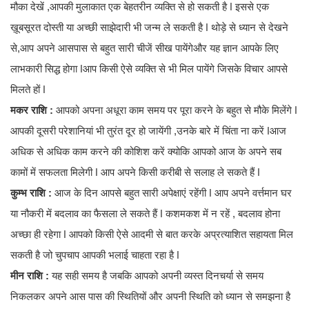
मौका देखें ,आपकी मुलाकात एक बेहतरीन व्यक्ति से हो सकती है ǀ इससे एक
ख़ूबसूरत दोस्ती या अच्छी साझेदारी भी जन्म ले सकती है ǀ थोड़े से ध्यान से देखने
से,आप अपने आसपास से बहुत सारी चीजें सीख पायेंगेऔर यह ज्ञान आपके लिए
लाभकारी सिद्ध होगा ǀआप किसी ऐसे व्यक्ति से भी मिल पायेंगे जिसके विचार आपसे
मिलते हों ǀ
मकर राशि :
आपको अपना अधूरा काम समय पर पूरा करने के बहुत से मौके मिलेंगे ǀ
आपकी दूसरी परेशानियां भी तुरंत दूर हो जायेंगी ,उनके बारे में चिंता ना करें ǀआज
अधिक से अधिक काम करने की कोशिश करें क्योकि आपको आज के अपने सब
कामों में सफलता मिलेगी ǀ आप अपने किसी करीबी से सलाह ले सकते हैं ǀ
कुम्भ राशि :
आज के दिन आपसे बहुत सारी अपेक्षाएं रहेंगी ǀ आप अपने वर्त्तमान घर
या नौकरी में बदलाव का फैसला ले सकते हैं ǀ कशमकश में न रहें , बदलाव होना
अच्छा ही रहेगा ǀ आपको किसी ऐसे आदमी से बात करके अप्रत्याशित सहायता मिल
सकती है जो चुपचाप आपकी भलाई चाहता रहा है ǀ
मीन राशि :
यह सही समय है जबकि आपको अपनी व्यस्त दिनचर्या से समय
निकलकर अपने आस पास की स्थितियों और अपनी स्थिति को ध्यान से समझना है