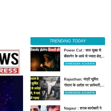
TRENDING TODAY
Power Cut : कल सुबह से
बीकानेर के आधे से ज्यादा क्षेत्रों
में 4 घंटों के लिए बिजली रहेगी
DHIRENDRA ACHARYA
गुल
Rajasthan: मंत्री सुमित
गोदारा के आदेश पर छापेमारी,
44 फर्मों पर कार्रवाई, लाखों का
DHIRENDRA ACHARYA
जुर्माना
Nagaur : शराब कारोबारी ने