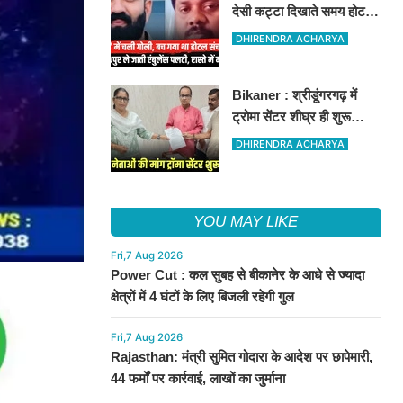
देसी कट्टा दिखाते समय होटल
संचालक को मारी गोली, जोधपुर
DHIRENDRA ACHARYA
रेफर करते समय एंबुलेंस पलटी,
मौत
Bikaner : श्रीडूंगरगढ़ में
ट्रोमा सेंटर शीघ्र ही शुरू
कराने की मांग को लेकर कांग्रेस
DHIRENDRA ACHARYA
नेता सलीम भाटी-नेता नित्यानंद
पारीक ने ज्ञापन सौंपा
YOU MAY LIKE
Fri,7 Aug 2026
Power Cut : कल सुबह से बीकानेर के आधे से ज्यादा
क्षेत्रों में 4 घंटों के लिए बिजली रहेगी गुल
Fri,7 Aug 2026
Rajasthan: मंत्री सुमित गोदारा के आदेश पर छापेमारी,
44 फर्मों पर कार्रवाई, लाखों का जुर्माना