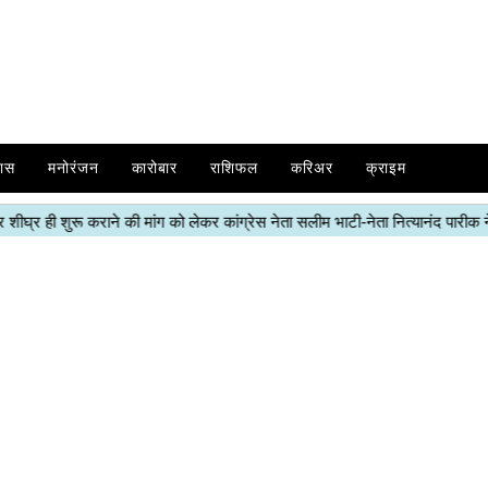
ास
मनोरंजन
कारोबार
राशिफल
करिअर
क्राइम