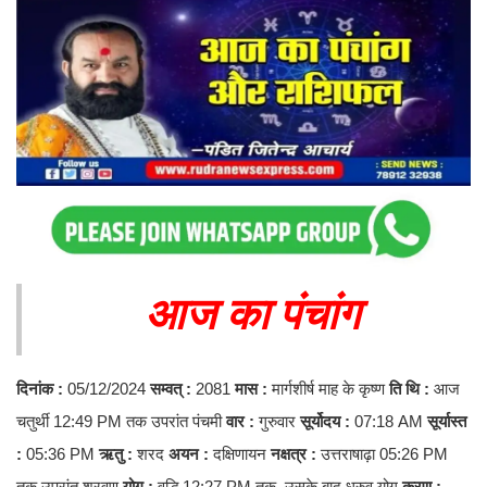
आज का पंचांग
दिनांक :
05/12/2024
सम्वत् :
2081
मास :
मार्गशीर्ष माह के कृष्ण
ति
थि :
आज
चतुर्थी 12:49 PM तक उपरांत पंचमी
वार :
गुरुवार
सूर्योदय :
07:18 AM
सूर्यास्त
:
05:36 PM
ऋतु :
शरद
अयन :
दक्षिणायन
नक्षत्र :
उत्तराषाढ़ा 05:26 PM
तक उपरांत श्रवण
योग :
वृद्धि 12:27 PM तक, उसके बाद ध्रुव योग
करण :