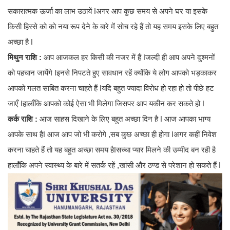
सकारात्मक ऊर्जा का लाभ उठायें ǀअगर आप कुछ समय से अपने घर या इसके
किसी हिस्से को को नया रूप देने के बारे में सोच रहे हैं तो यह समय इसके लिए बहुत
अच्छा है ǀ
मिथुन राशि :
आप आजकल हर किसी की नजर में हैं ǀजल्दी ही आप अपने दुश्मनों
को पहचान जायेंगे ǀइनसे निपटते हुए सावधान रहें क्योंकि ये लोग आपको भड़काकर
आपको गलत साबित करना चाहते हैं ǀयदि बहुत ज्यादा विरोध हो रहा हो तो पीछे हट
जाएँ ǀहालाँकि आपको कोई ऐसा भी मिलेगा जिसपर आप यकीन कर सकते हो ǀ
कर्क राशि :
आज साहस दिखाने के लिए बहुत अच्छा दिन है ǀ आज आपका भाग्य
आपके साथ हैǀ आज आप जो भी करोगे ,सब कुछ अच्छा ही होगा ǀअगर कहीं निवेश
करना चाहते हैं तो यह बहुत अच्छा समय हैǀसच्चा प्यार मिलने की उम्मीद बन रही है
हालाँकि अपने स्वास्थ्य के बारे में सतर्क रहें ,खांसी और ठण्ड से परेशान हो सकते हैं ǀ