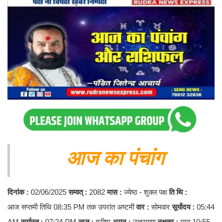
आज का पंचांग
दिनांक :
02/06/2025
सम्वत् :
2082
मास :
ज्येष्ठ - शुक्ल पक्ष
ति
थि :
आज सप्तमी तिथि 08:35 PM तक उपरांत अष्टमी
वार :
सोमवार
सूर्योदय :
05:44
AM
सूर्यास्त :
07:24 PM
ऋतु :
ग्रीष्म
अयन :
उत्तरायण
नक्षत्र :
मघा 10:55