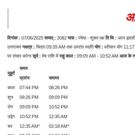
आ
दिनांक :
07/06/2025
सम्वत् :
2082
मास :
ज्येष्ठ - शुक्ल पक्ष
ति
थि :
आज द्वादशी
उत्तरायण
नक्षत्र :
चित्रा 09:39 AM तक उपरांत स्वाति
योग :
वरीयान योग 11:17
पर संचार करेगा
सूर्य :
मेष राशि में
राहु काल :
09:09 AM - 10:52 AM
आज के त्य
समय
मुहूर्त
प्रारंभ
समाप्त
काल
07:44 PM
08:26 PM
शुभ
08:26 PM
09:09 PM
रोग
09:09 PM
10:52 PM
उद्वेग
10:52 PM
12:35 AM
चर
12:35 AM*
02:18 AM*