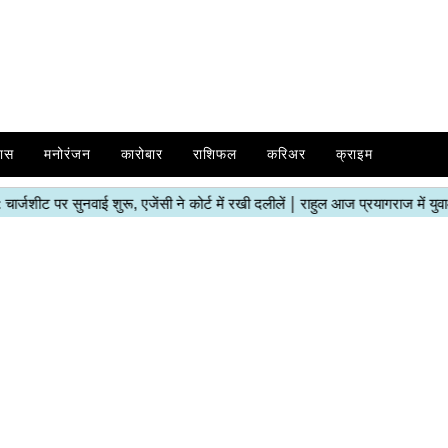
ास
मनोरंजन
कारोबार
राशिफल
करिअर
क्राइम