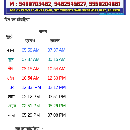
दिन का चौघड़िया
:
समय
मुहूर्त
प्रारंभ
समाप्त
काल
05:58 AM
07:37 AM
शुभ
07:37 AM
09:15 AM
रोग
09:15 AM
10:54 AM
उद्वेग
10:54 AM
12:33 PM
चर
12:33 PM
02:12 PM
लाभ
02:12 PM
03:51 PM
अमृत
03:51 PM
05:29 PM
काल
05:29 PM
07:08 PM
रात का चौघड़िया
: