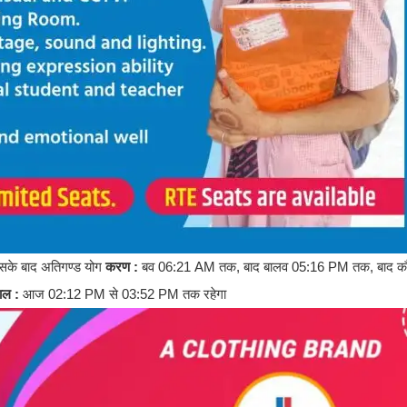
े बाद अतिगण्ड योग
करण :
बव 06:21 AM तक, बाद बालव 05:16 PM तक, बाद 
काल :
आज 02:12 PM से 03:52 PM तक रहेगा