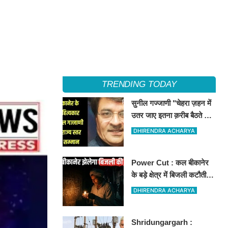
TRENDING TODAY
सुनील गज्जाणी "चेहरा ज़हन में
उतर जाए इतना क़रीब बैठते थे
वो...." नामक कविता के लिए
DHIRENDRA ACHARYA
राज्य स्तर पर सम्मानित होंगे
Power Cut : कल बीकानेर
के बड़े क्षेत्र में बिजली कटौती,
इन इलाकों में 3 घंटों के लिए
DHIRENDRA ACHARYA
बिजली रहेगी गुल
Shridungargarh :