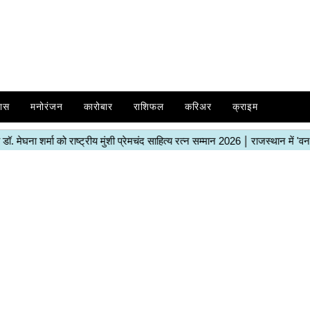
ास
मनोरंजन
कारोबार
राशिफल
करिअर
क्राइम