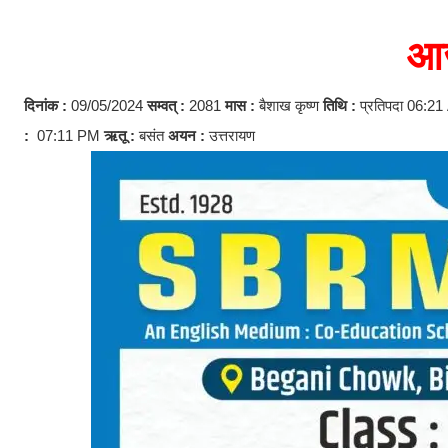
आज
दिनांक :
09/05/2024
सम्वत् :
2081
मास :
बैशाख कृष्ण
तिथि :
प्रतिपदा 06:21
:
07:11 PM
ऋतू :
बसंत
अयन :
उत्तरायण