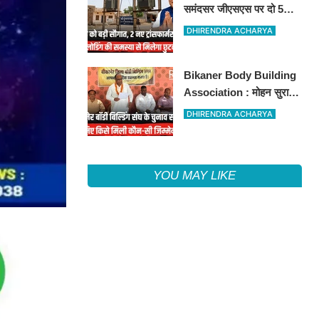
समंदसर जीएसएस पर दो 5
एमवीए पावर ट्रांसफार्मरों की
DHIRENDRA ACHARYA
स्वीकृति, विधायक ताराचंद
सारस्वत के सतत प्रयास लाए
Bikaner Body Building
रंग
Association : मोहन सुराणा
बने अध्यक्ष; अरुण व्यास सचिव
DHIRENDRA ACHARYA
निर्विरोध निर्वाचित
YOU MAY LIKE