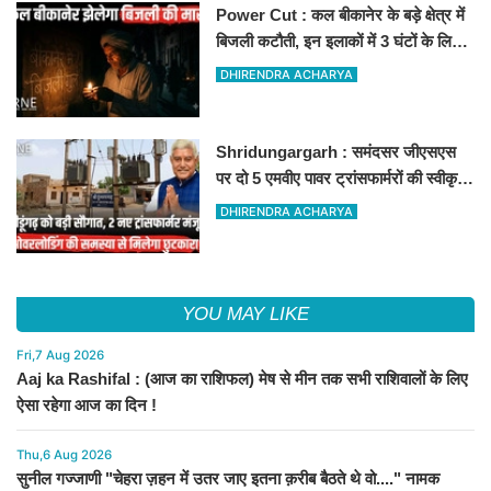
Power Cut : कल बीकानेर के बड़े क्षेत्र में
बिजली कटौती, इन इलाकों में 3 घंटों के लिए
बिजली रहेगी गुल
DHIRENDRA ACHARYA
Shridungargarh : समंदसर जीएसएस
पर दो 5 एमवीए पावर ट्रांसफार्मरों की स्वीकृति,
विधायक ताराचंद सारस्वत के सतत प्रयास
DHIRENDRA ACHARYA
लाए रंग
YOU MAY LIKE
Fri,7 Aug 2026
Aaj ka Rashifal : (आज का राशिफल) मेष से मीन तक सभी राशिवालों के लिए
ऐसा रहेगा आज का दिन !
Thu,6 Aug 2026
सुनील गज्जाणी "चेहरा ज़हन में उतर जाए इतना क़रीब बैठते थे वो...." नामक