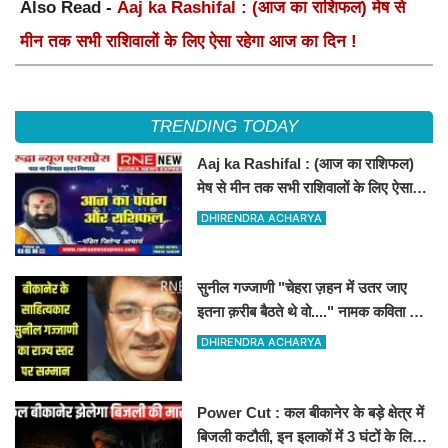
Also Read -
Aaj ka Rashifal : (आज का राशिफल) मेष से
मीन तक सभी राशिवालों के लिए ऐसा रहेगा आज का दिन !
TRENDING TODAY
Aaj ka Rashifal : (आज का राशिफल)
मेष से मीन तक सभी राशिवालों के लिए ऐसा
रहेगा आज का दिन !
DHIRENDRA ACHARYA
सुनील गज्जाणी "चेहरा ज़हन में उतर जाए
इतना क़रीब बैठते थे वो...." नामक कविता के
लिए राज्य स्तर पर सम्मानित होंगे
DHIRENDRA ACHARYA
Power Cut : कल बीकानेर के बड़े क्षेत्र में
बिजली कटौती, इन इलाकों में 3 घंटों के लिए