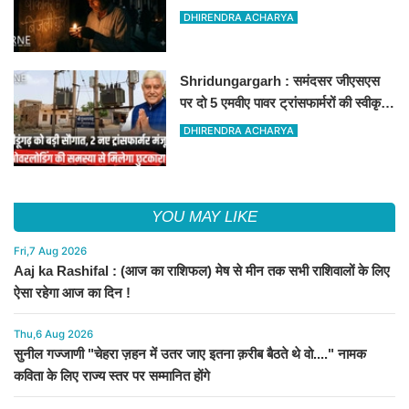
बिजली रहेगी गुल
DHIRENDRA ACHARYA
Shridungargarh : समंदसर जीएसएस
पर दो 5 एमवीए पावर ट्रांसफार्मरों की स्वीकृति,
विधायक ताराचंद सारस्वत के सतत प्रयास
DHIRENDRA ACHARYA
लाए रंग
YOU MAY LIKE
Fri,7 Aug 2026
Aaj ka Rashifal : (आज का राशिफल) मेष से मीन तक सभी राशिवालों के लिए
ऐसा रहेगा आज का दिन !
Thu,6 Aug 2026
सुनील गज्जाणी "चेहरा ज़हन में उतर जाए इतना क़रीब बैठते थे वो...." नामक
कविता के लिए राज्य स्तर पर सम्मानित होंगे