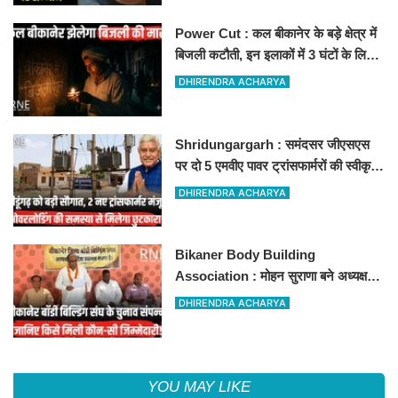
Power Cut : कल बीकानेर के बड़े क्षेत्र में
बिजली कटौती, इन इलाकों में 3 घंटों के लिए
बिजली रहेगी गुल
DHIRENDRA ACHARYA
Shridungargarh : समंदसर जीएसएस
पर दो 5 एमवीए पावर ट्रांसफार्मरों की स्वीकृति,
विधायक ताराचंद सारस्वत के सतत प्रयास
DHIRENDRA ACHARYA
लाए रंग
Bikaner Body Building
Association : मोहन सुराणा बने अध्यक्ष;
अरुण व्यास सचिव निर्विरोध निर्वाचित
DHIRENDRA ACHARYA
YOU MAY LIKE