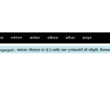
ास
मनोरंजन
कारोबार
राशिफल
करिअर
क्राइम