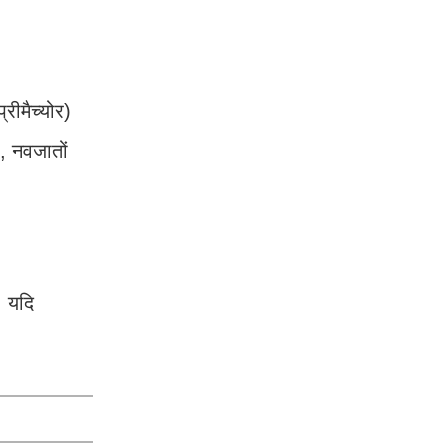
रीमैच्योर)
, नवजातों
। यदि