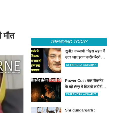
ी मौत
TRENDING TODAY
सुनील गज्जाणी "चेहरा ज़हन में
उतर जाए इतना क़रीब बैठते थे
वो...." नामक कविता के लिए
DHIRENDRA ACHARYA
राज्य स्तर पर सम्मानित होंगे
Power Cut : कल बीकानेर
के बड़े क्षेत्र में बिजली कटौती,
इन इलाकों में 3 घंटों के लिए
DHIRENDRA ACHARYA
बिजली रहेगी गुल
Shridungargarh :