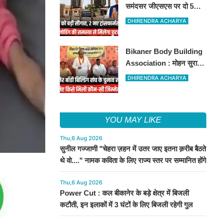
समंदसर जीएसएस पर दो 5
एमवीए पावर ट्रांसफार्मरों की
DHIRENDRA ACHARYA
स्वीकृति, विधायक ताराचंद
सारस्वत के सतत प्रयास लाए
Bikaner Body Building
रंग
Association : मोहन सुराणा
बने अध्यक्ष; अरुण व्यास सचिव
DHIRENDRA ACHARYA
निर्विरोध निर्वाचित
YOU MAY LIKE
Thu,6 Aug 2026
सुनील गज्जाणी "चेहरा ज़हन में उतर जाए इतना क़रीब बैठते
थे वो...." नामक कविता के लिए राज्य स्तर पर सम्मानित होंगे
Thu,6 Aug 2026
Power Cut : कल बीकानेर के बड़े क्षेत्र में बिजली
कटौती, इन इलाकों में 3 घंटों के लिए बिजली रहेगी गुल