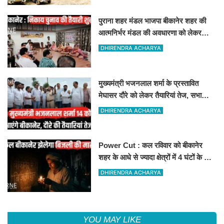
पुराना शहर मंडल भाजपा बीकानेर शहर की
आत्मनिर्भर मंडल की अवधारणा को लेकर
मासिक एवं निकाय चुनाव की तैयारी बैठक
DHIRENDRA ACHARYA
सम्पन्न"
मुख्यमंत्री भजनलाल शर्मा के प्रस्तावित
मेघासर दौरे को लेकर तैयारियां तेज, सभा
स्थल का लिया जायजा
DHIRENDRA ACHARYA
Power Cut : कल रविवार को बीकानेर
शहर के आधे से ज्यादा क्षेत्रों में 4 घंटों के लिए
बिजली रहेगी गुल
DHIRENDRA ACHARYA
YOU MAY LIKE