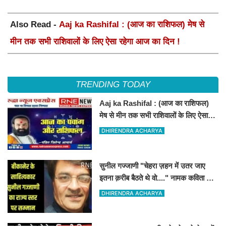
Also Read -
Aaj ka Rashifal : (आज का राशिफल) मेष से
मीन तक सभी राशिवालों के लिए ऐसा रहेगा आज का दिन !
TRENDING TODAY
Aaj ka Rashifal : (आज का राशिफल)
मेष से मीन तक सभी राशिवालों के लिए ऐसा
रहेगा आज का दिन !
DHIRENDRA ACHARYA
सुनील गज्जाणी "चेहरा ज़हन में उतर जाए
इतना क़रीब बैठते थे वो...." नामक कविता के
लिए राज्य स्तर पर सम्मानित होंगे
DHIRENDRA ACHARYA