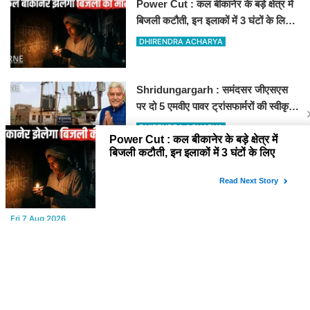
Power Cut : कल बीकानेर के बड़े क्षेत्र में
बिजली कटौती, इन इलाकों में 3 घंटों के लिए
बिजली रहेगी गुल
DHIRENDRA ACHARYA
Shridungargarh : समंदसर जीएसएस
पर दो 5 एमवीए पावर ट्रांसफार्मरों की स्वीकृति,
विधायक ताराचंद सारस्वत के सतत प्रयास
DHIRENDRA ACHARYA
लाए रंग
YOU MAY LIKE
Fri,7 Aug 2026
Aaj ka Rashifal : (आज का राशिफल) मेष से मीन तक सभी राशिवालों के लिए
ऐसा रहेगा आज का दिन !
Thu,6 Aug 2026
सुनील गज्जाणी "चेहरा ज़हन में उतर जाए इतना क़रीब बैठते थे वो...." नामक