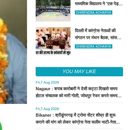
माध्यमिक विद्यालय ने 'एक पेड़ माँ
के नाम' अभियान के तहत 101
DHIRENDRA ACHARYA
पौधों का रोपण किया
दिल्ली में कांग्रेस नेताओं की
संगठन पर मंथन बैठक, सांसदों
से भी की चर्चा
DHIRENDRA ACHARYA
YOU MAY LIKE
Fri,7 Aug 2026
Nagaur : शराब कारोबारी ने देसी कट्टा दिखाते समय
होटल संचालक को मारी गोली, जोधपुर रेफर करते समय
एंबुलेंस पलटी, मौत
Fri,7 Aug 2026
Bikaner : श्रीडूंगरगढ़ में ट्रोमा सेंटर शीघ्र ही शुरू
कराने की मांग को लेकर कांग्रेस नेता सलीम भाटी-नेता
नित्यानंद पारीक ने ज्ञापन सौंपा