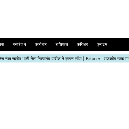
ास
मनोरंजन
कारोबार
राशिफल
करिअर
क्राइम