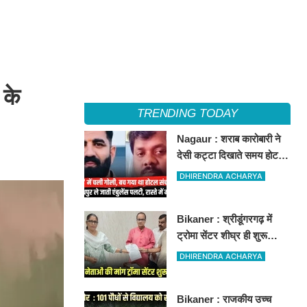
 के
TRENDING TODAY
Nagaur : शराब कारोबारी ने
देसी कट्टा दिखाते समय होटल
संचालक को मारी गोली, जोधपुर
DHIRENDRA ACHARYA
रेफर करते समय एंबुलेंस पलटी,
मौत
Bikaner : श्रीडूंगरगढ़ में
ट्रोमा सेंटर शीघ्र ही शुरू
कराने की मांग को लेकर कांग्रेस
DHIRENDRA ACHARYA
नेता सलीम भाटी-नेता नित्यानंद
पारीक ने ज्ञापन सौंपा
Bikaner : राजकीय उच्च