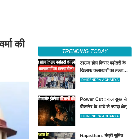
र्मा की
TRENDING TODAY
टाऊन हॉल किराए बढ़ोतरी के
खिलाफ कलाकारों का हल्ला
बोल!
DHIRENDRA ACHARYA
Power Cut : कल सुबह से
बीकानेर के आधे से ज्यादा क्षेत्रों
में 4 घंटों के लिए बिजली रहेगी
DHIRENDRA ACHARYA
गुल
Rajasthan: मंत्री सुमित