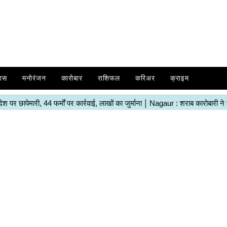
ास
मनोरंजन
कारोबार
राशिफल
करिअर
क्राइम