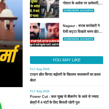
गोदारा के आदेश पर छापेमारी,
44 फर्मों पर कार्रवाई, लाखों का
DHIRENDRA ACHARYA
जुर्माना
Nagaur : शराब कारोबारी ने
देसी कट्टा दिखाते समय होटल
संचालक को मारी गोली, जोधपुर
DHIRENDRA ACHARYA
रेफर करते समय एंबुलेंस पलटी,
मौत
YOU MAY LIKE
Fri,7 Aug 2026
टाऊन हॉल किराए बढ़ोतरी के खिलाफ कलाकारों का हल्ला
बोल!
Fri,7 Aug 2026
Power Cut : कल सुबह से बीकानेर के आधे से ज्यादा
क्षेत्रों में 4 घंटों के लिए बिजली रहेगी गुल