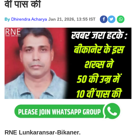
वीं पास की
By
Dhirendra Acharya
Jan 21, 2026, 13:55 IST
RNE Lunkaransar-Bikaner.