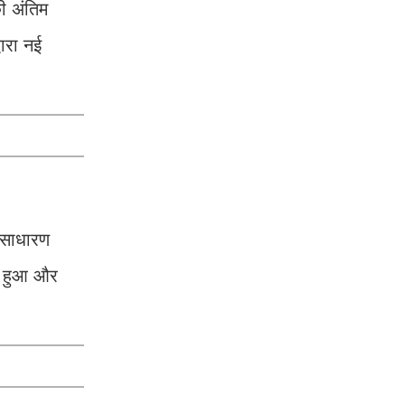
ी अंतिम
वारा नई
 असाधारण
रू हुआ और