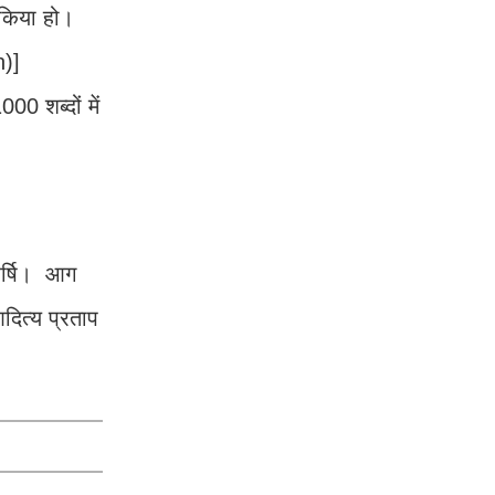
 किया हो।
n)]
0 शब्दों में
महर्षि। आग
दित्य प्रताप