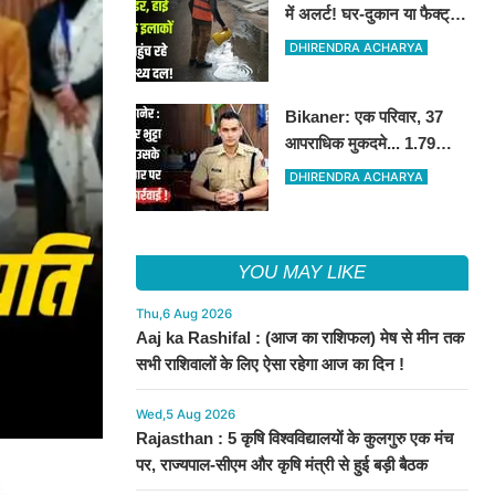
में अलर्ट! घर-दुकान या फैक्ट्री
में मच्छर का लार्वा मिला तो होगा
DHIRENDRA ACHARYA
चालान
Bikaner: एक परिवार, 37
आपराधिक मुकदमे... 1.79
करोड़ की संपत्ति फ्रीज
DHIRENDRA ACHARYA
YOU MAY LIKE
Thu,6 Aug 2026
Aaj ka Rashifal : (आज का राशिफल) मेष से मीन तक
सभी राशिवालों के लिए ऐसा रहेगा आज का दिन !
Wed,5 Aug 2026
Rajasthan : 5 कृषि विश्वविद्यालयों के कुलगुरु एक मंच
पर, राज्यपाल-सीएम और कृषि मंत्री से हुई बड़ी बैठक