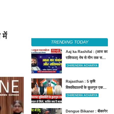
में
TRENDING TODAY
Aaj ka Rashifal : (आज का
राशिफल) मेष से मीन तक सभी
राशिवालों के लिए ऐसा रहेगा
DHIRENDRA ACHARYA
आज का दिन !
Rajasthan : 5 कृषि
विश्वविद्यालयों के कुलगुरु एक
मंच पर, राज्यपाल-सीएम और
DHIRENDRA ACHARYA
कृषि मंत्री से हुई बड़ी बैठक
Dengue Bikaner : बीकानेर