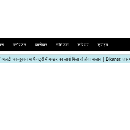
ास
मनोरंजन
कारोबार
राशिफल
करिअर
क्राइम