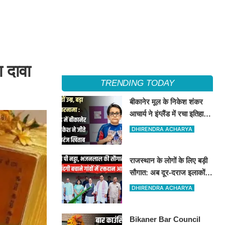
ा दावा
TRENDING TODAY
बीकानेर मूल के निकेश शंकर
आचार्य ने इंग्लैंड में रचा इतिहास,
अंडर-8 में ब्लिट्ज, रैपिड और
DHIRENDRA ACHARYA
स्टैंडर्ड चैंपियन
राजस्थान के लोगों के लिए बड़ी
सौगात: अब दूर-दराज इलाकों
तक पहुंचेगी रक्तदान की सुविधा,
DHIRENDRA ACHARYA
10 अत्याधुनिक वाहन रवाना
Bikaner Bar Council