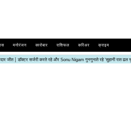
ास
मनोरंजन
कारोबार
राशिफल
करिअर
क्राइम