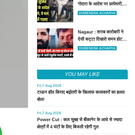
गोदारा के आदेश पर छापेमारी,
44 फर्मों पर कार्रवाई, लाखों का
DHIRENDRA ACHARYA
जुर्माना
Nagaur : शराब कारोबारी ने
देसी कट्टा दिखाते समय होटल
संचालक को मारी गोली, जोधपुर
DHIRENDRA ACHARYA
रेफर करते समय एंबुलेंस पलटी,
मौत
YOU MAY LIKE
Fri,7 Aug 2026
टाऊन हॉल किराए बढ़ोतरी के खिलाफ कलाकारों का हल्ला
बोल!
Fri,7 Aug 2026
Power Cut : कल सुबह से बीकानेर के आधे से ज्यादा
क्षेत्रों में 4 घंटों के लिए बिजली रहेगी गुल