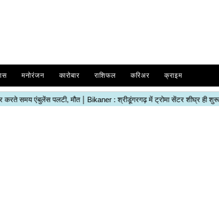
ास
मनोरंजन
कारोबार
राशिफल
करिअर
क्राइम