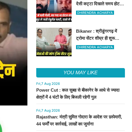
देसी कट्टा दिखाते समय होटल
संचालक को मारी गोली, जोधपुर
DHIRENDRA ACHARYA
रेफर करते समय एंबुलेंस पलटी,
मौत
Bikaner : श्रीडूंगरगढ़ में
ट्रोमा सेंटर शीघ्र ही शुरू
कराने की मांग को लेकर कांग्रेस
DHIRENDRA ACHARYA
नेता सलीम भाटी-नेता नित्यानंद
पारीक ने ज्ञापन सौंपा
YOU MAY LIKE
Fri,7 Aug 2026
Power Cut : कल सुबह से बीकानेर के आधे से ज्यादा
क्षेत्रों में 4 घंटों के लिए बिजली रहेगी गुल
Fri,7 Aug 2026
Rajasthan: मंत्री सुमित गोदारा के आदेश पर छापेमारी,
44 फर्मों पर कार्रवाई, लाखों का जुर्माना