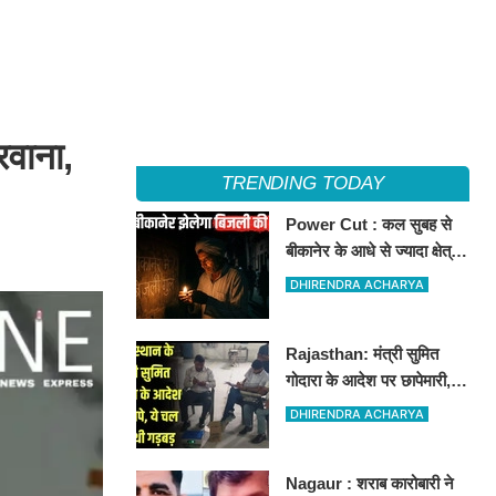
रवाना,
TRENDING TODAY
Power Cut : कल सुबह से
बीकानेर के आधे से ज्यादा क्षेत्रों
में 4 घंटों के लिए बिजली रहेगी
DHIRENDRA ACHARYA
गुल
Rajasthan: मंत्री सुमित
गोदारा के आदेश पर छापेमारी,
44 फर्मों पर कार्रवाई, लाखों का
DHIRENDRA ACHARYA
जुर्माना
Nagaur : शराब कारोबारी ने