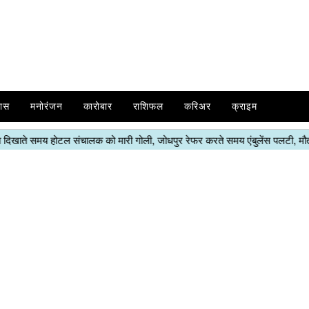
ास
मनोरंजन
कारोबार
राशिफल
करिअर
क्राइम